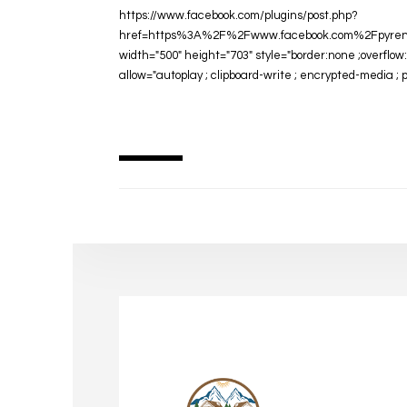
https://www.facebook.com/plugins/post.php?
href=https%3A%2F%2Fwww.facebook.com%2Fpyren
width="500" height="703" style="border:none ;overflow:
allow="autoplay ; clipboard-write ; encrypted-media ; 