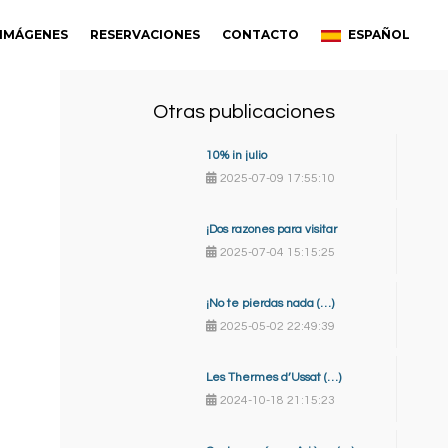
IMÁGENES
RESERVACIONES
CONTACTO
ESPAÑOL
Otras publicaciones
10% in julio
2025-07-09 17:55:10
¡Dos razones para visitar
2025-07-04 15:15:25
¡No te pierdas nada (…)
2025-05-02 22:49:39
Les Thermes d’Ussat (…)
2024-10-18 21:15:23