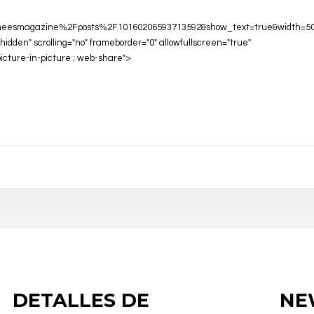
eesmagazine%2Fposts%2F10160206593713592&show_text=true&width=5
hidden" scrolling="no" frameborder="0" allowfullscreen="true"
picture-in-picture ; web-share">
DETALLES DE
NE