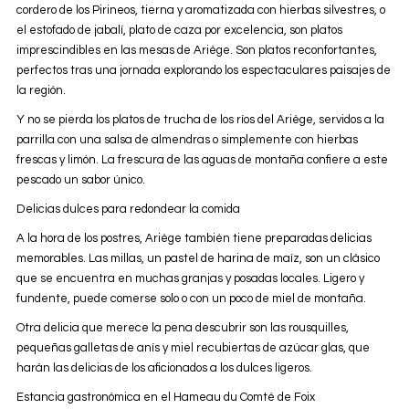
cordero de los Pirineos, tierna y aromatizada con hierbas silvestres, o
el estofado de jabalí, plato de caza por excelencia, son platos
imprescindibles en las mesas de Ariège. Son platos reconfortantes,
perfectos tras una jornada explorando los espectaculares paisajes de
la región.
Y no se pierda los platos de trucha de los ríos del Ariège, servidos a la
parrilla con una salsa de almendras o simplemente con hierbas
frescas y limón. La frescura de las aguas de montaña confiere a este
pescado un sabor único.
Delicias dulces para redondear la comida
A la hora de los postres, Ariège también tiene preparadas delicias
memorables. Las millas, un pastel de harina de maíz, son un clásico
que se encuentra en muchas granjas y posadas locales. Ligero y
fundente, puede comerse solo o con un poco de miel de montaña.
Otra delicia que merece la pena descubrir son las rousquilles,
pequeñas galletas de anís y miel recubiertas de azúcar glas, que
harán las delicias de los aficionados a los dulces ligeros.
Estancia gastronómica en el Hameau du Comté de Foix