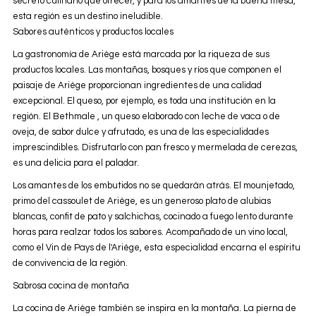
secreto culinario que ofrecer, y para los amantes de la buena mesa,
esta región es un destino ineludible.
Sabores auténticos y productos locales
La gastronomía de Ariège está marcada por la riqueza de sus
productos locales. Las montañas, bosques y ríos que componen el
paisaje de Ariège proporcionan ingredientes de una calidad
excepcional. El queso, por ejemplo, es toda una institución en la
región. El Bethmale , un queso elaborado con leche de vaca o de
oveja, de sabor dulce y afrutado, es una de las especialidades
imprescindibles. Disfrutarlo con pan fresco y mermelada de cerezas,
es una delicia para el paladar.
Los amantes de los embutidos no se quedarán atrás. El mounjetado,
primo del cassoulet de Ariège, es un generoso plato de alubias
blancas, confit de pato y salchichas, cocinado a fuego lento durante
horas para realzar todos los sabores. Acompañado de un vino local,
como el Vin de Pays de l'Ariège, esta especialidad encarna el espíritu
de convivencia de la región.
Sabrosa cocina de montaña
La cocina de Ariège también se inspira en la montaña. La pierna de