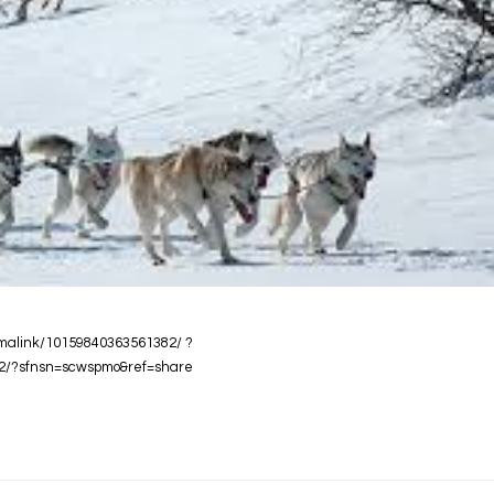
malink/10159840363561382/ ?
2/?sfnsn=scwspmo&ref=share