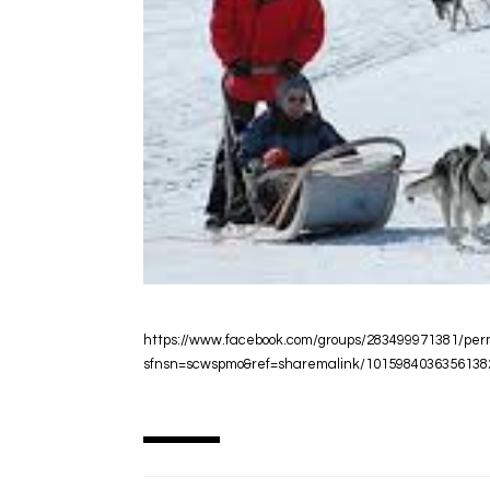
https://www.facebook.com/groups/283499971381/per
sfnsn=scwspmo&ref=sharemalink/1015984036356138