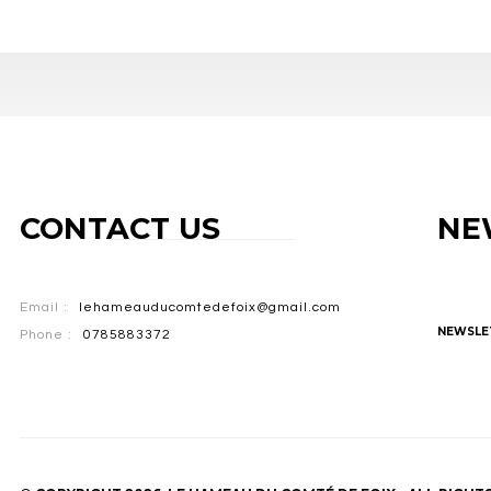
CONTACT US
NE
Email :
lehameauducomtedefoix@gmail.com
NEWSLE
Phone :
0785883372