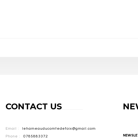
CONTACT US
NE
Email :
lehameauducomtedefoix@gmail.com
NEWSLE
Phone :
0785883372